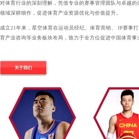
对体育行业的深刻理解，凭借专业的赛事管理团队与卓越的
领域深耕细作，促进体育产业资源优化与价值提升。
成立21年来，星空体育在运动员经纪、体育营销、 IP赛事
育产业咨询等业务板块布局，致力于全方位促进中国体育事
关于我们