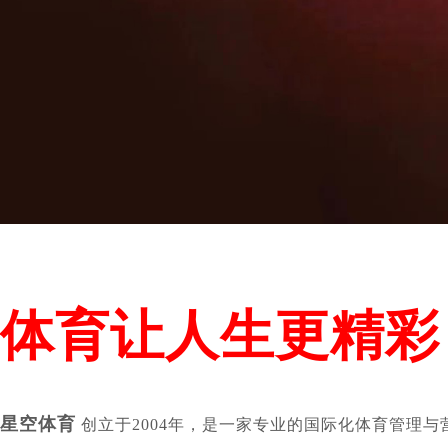
体育让人生更精彩
星空体育
创立于2004年，是一家专业的国际化体育管理与